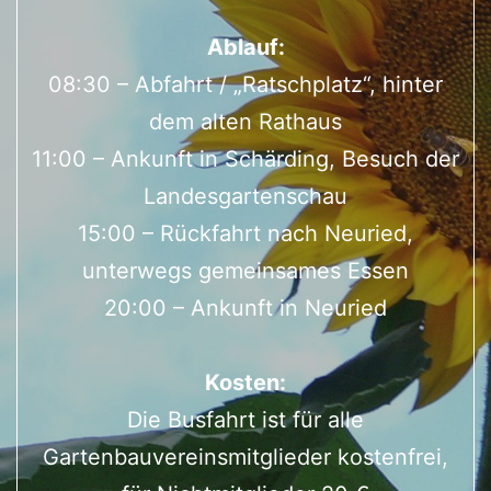
Ablauf:
08:30 – Abfahrt / „Ratschplatz“, hinter
dem alten Rathaus
11:00 – Ankunft in Schärding, Besuch der
Landesgartenschau
15:00 – Rückfahrt nach Neuried,
unterwegs gemeinsames Essen
20:00 – Ankunft in Neuried
Kosten:
Die Busfahrt ist für alle
Gartenbauvereinsmitglieder kostenfrei,