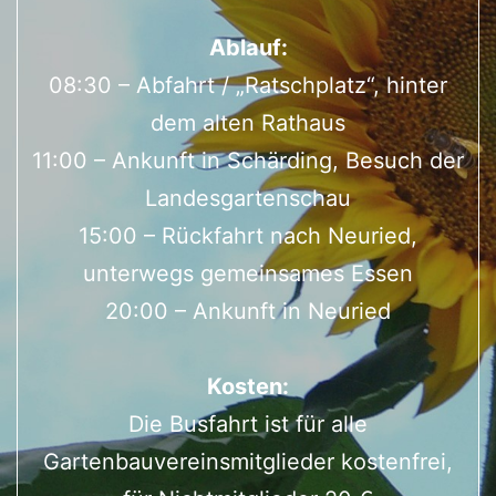
Ablauf:
08:30 – Abfahrt / „Ratschplatz“, hinter
dem alten Rathaus
11:00 – Ankunft in Schärding, Besuch der
Landesgartenschau
15:00 – Rückfahrt nach Neuried,
unterwegs gemeinsames Essen
20:00 – Ankunft in Neuried
Kosten:
Die Busfahrt ist für alle
Gartenbauvereinsmitglieder kostenfrei,